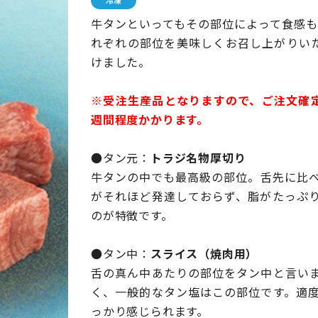
牛タンといってもその部位によって食感も
れぞれの部位を美味しくお召し上がりい
けました。
※受注生産品となりますので、ご注文確
週間程度かかります。
●タン元：
トラジ名物厚切り
牛タンの中でも最高級の部位。舌先に比
がそれほど発達しておらず、脂がたっぷ
のが特徴です。
●タン中：
スライス（焼肉用）
舌の真ん中あたりの部位をタン中と言い
く、一般的なタン塩はこの部位です。適
っかり感じられます。