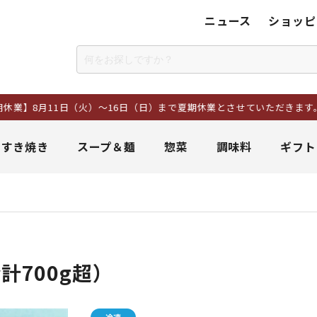
ニュース
ショッピ
日（火）～16日（日）まで夏期休業とさせていただきます。8日以降に
＆すき焼き
スープ＆麺
惣菜
調味料
ギフト
計700g超）