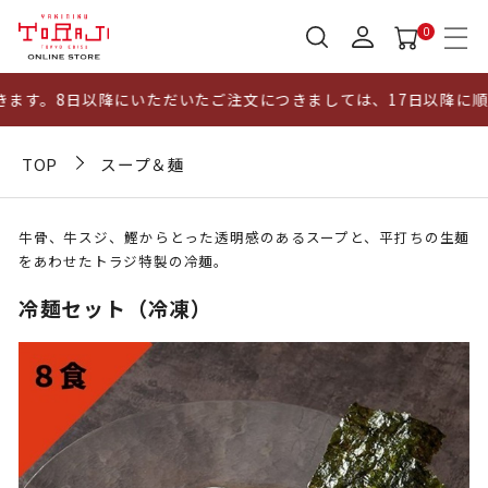
0
す。8日以降にいただいたご注文につきましては、17日以降に順次
TOP
スープ＆麺
牛骨、牛スジ、鰹からとった透明感のあるスープと、平打ちの生麺
をあわせたトラジ特製の冷麺。
冷麺セット（冷凍）