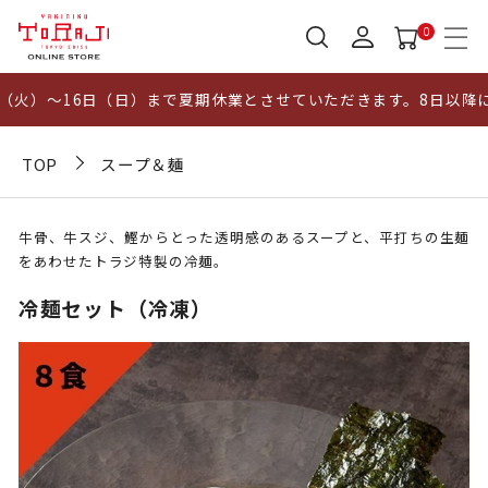
0
）～16日（日）まで夏期休業とさせていただきます。8日以降にい
TOP
スープ＆麺
牛骨、牛スジ、鰹からとった透明感のあるスープと、平打ちの生麺
をあわせたトラジ特製の冷麺。
冷麺セット（冷凍）