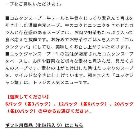
ープをご賞味いただけます。
■コムタンスープ：牛テールと牛骨をじっくり煮込んで旨味を
引き出した濃厚白濁スープ。牛のコクとニンニクをきかせたガ
ツんと存在感のあるスープには、お肉や野菜もたっぷり入って
食べ応えも抜群です。お好みでお野菜やごはんを入れて「コム
タンクッパ」にしても、美味しくお召し上がりいただけます。
■ユッケジャンスープ：牛の旨味が凝縮されたコムタンスープ
をベースに、お肉や野菜など様々な素材と煮込んだ、具だくさ
んのスープです。素材の味がとけ出した旨味たっぷりのスープ
を、マイルドな辛さに仕上げています。麺を加えた「ユッケジ
ャン麺」は、トラジの人気メニューです。
【選択してください】
6パック（各3パック）、12パック（各6パック）、20パック
（各10パック）の中からお選びください。
ギフト用商品（化粧箱入り）はこちら